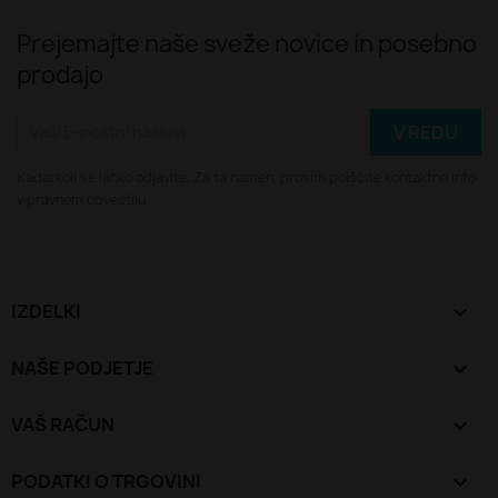
Prejemajte naše sveže novice in posebno
prodajo
Kadarkoli se lahko odjavite. Za ta namen, prosim poiščite kontaktne info
v pravnem obvestilu.
IZDELKI

NAŠE PODJETJE

VAŠ RAČUN

PODATKI O TRGOVINI
keyboard_arrow_down