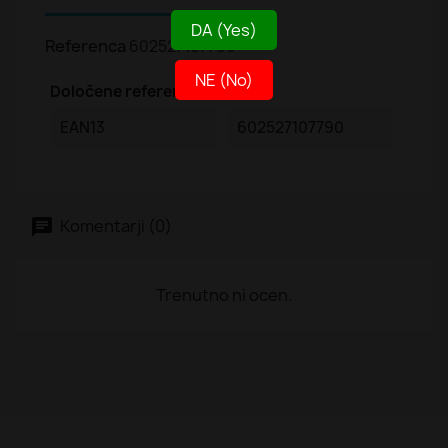
DA (Yes)
Referenca
602527107790
NE (No)
Določene reference
EAN13
602527107790
Komentarji (0)
Trenutno ni ocen.