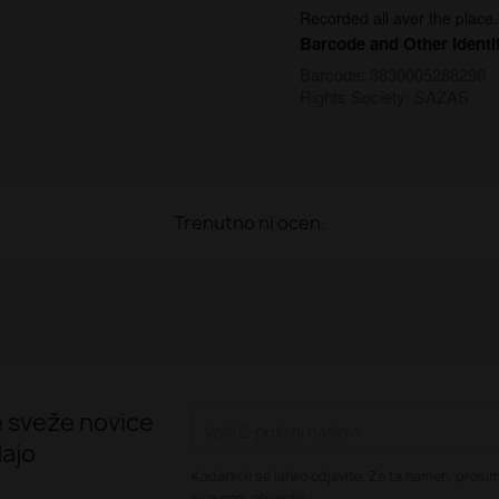
Recorded all aver the place.
Barcode and Other Identif
Barcode: 3830005288298
Rights Society: SAZAS
Trenutno ni ocen.
 sveže novice
ajo
Kadarkoli se lahko odjavite. Za ta namen, prosim
pravnem obvestilu.