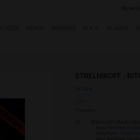
Slovenš
 PLOŠČE
MERCH
BEGGARS
P.I.A.S.
KLASIKA
V
STRELNIKOFF - BIT
18,00 €
z DDV
Tracklist
A1
Bitchcraft (Radio Vat
Bass, Performer [Studio 
Saxophone –
Robert Ce
Bass, Performer [Studio 