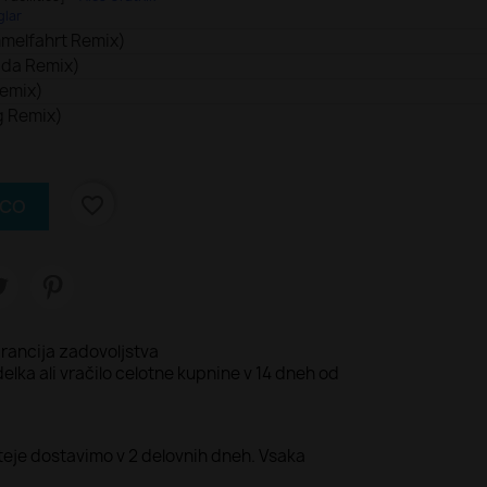
glar
mmelfahrt Remix)
ada Remix)
Remix)
g Remix)
favorite_border
ICO
rancija zadovoljstva
lka ali vračilo celotne kupnine v 14 dneh od
teje dostavimo v 2 delovnih dneh. Vsaka