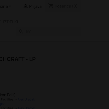
shopping_cart


Košarica
(0)
čina
Prijava
SI IZDELKI
search
CHCRAFT - LP
ikan Edit)
Facilities] –
Aleš Uratnik
glar
Facilities] –
Aleš Uratnik