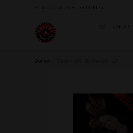
Pokličite nas:
+386 59 19 99 75
CD
VINILNE
Domov
Strelnikoff - Bitchcraft - LP