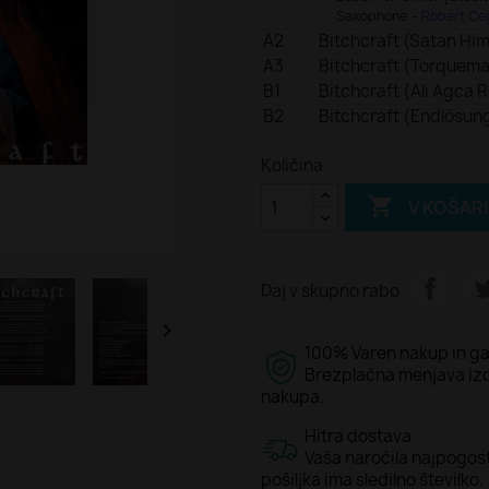
Saxophone –
Robert Ce
A2
Bitchcraft (Satan Hi
A3
Bitchcraft (Torquem
B1
Bitchcraft (Ali Agca 
B2
Bitchcraft (Endlösun
Količina

V KOŠAR
Daj v skupno rabo

100% Varen nakup in ga
Brezplačna menjava izde
nakupa.
Hitra dostava
Vaša naročila najpogos
pošiljka ima sledilno številko.