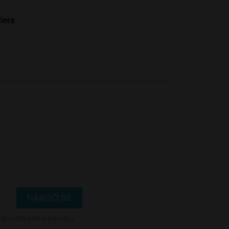
iers
 poiščite kontaktne info v