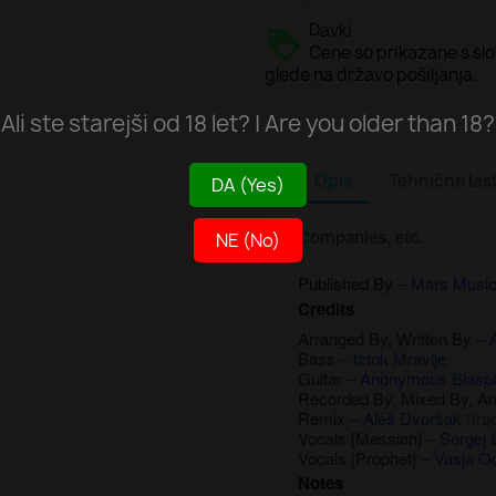
Davki
Cene so prikazane s s
glede na državo pošiljanja.
Ali ste starejši od 18 let? | Are you older than 18?
Opis
Tehnične las
DA (Yes)
Companies, etc.
NE (No)
Published By
–
Mars Music 
Credits
Arranged By, Written By
–
Bass
–
Iztok Mravlje
Guitar
–
Anonymous Blas
Recorded By, Mixed By, Ar
Remix
–
Aleš Dvoršak
(trac
Vocals [Messiah]
–
Sergej 
Vocals [Prophet]
–
Vasja Oc
Notes