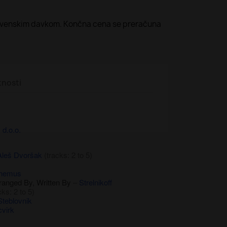
lovenskim davkom. Končna cena se preračuna
tnosti
d.o.o.
Aleš Dvoršak
(tracks: 2 to 5)
phemus
ranged By, Written By
–
Strelnikoff
ks: 2 to 5)
Steblovnik
virk