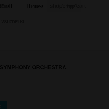
shopping_cart


Košarica
(0)
ščina
Prijava
VSI IZDELKI
N SYMPHONY ORCHESTRA
O