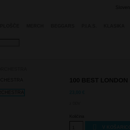
Sloven
 PLOŠČE
MERCH
BEGGARS
P.I.A.S.
KLASIKA
 ORCHESTRA
100 BEST LONDO
23,00 €
z DDV
Količina

V KOŠARIC