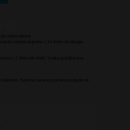
ija zadovoljstva
vračilo celotne kupnine v 14 dneh od nakupa.
avimo v 2 delovnih dneh. Vsaka pošiljka ima
m davkom. Končna cena se preračuna glede na
7