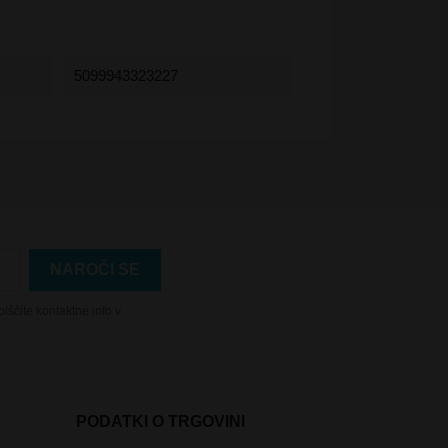
5099943323227
iščite kontaktne info v
PODATKI O TRGOVINI