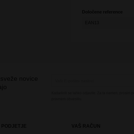
Določene reference
EAN13
 sveže novice
ajo
Kadarkoli se lahko odjavite. Za ta namen, prosim po
pravnem obvestilu.
 PODJETJE
VAŠ RAČUN