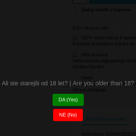

Zadnji izdelki v trgovini
Daj v skupno rabo
100% Varen nakup in garanc
Brezplačna menjava izdelka ali 
Hitra dostava
Vaša naročila najpogosteje dost
sledilno številko.
Davki
Ali ste starejši od 18 let? | Are you older than 18?
Cene so prikazane s slovenski
državo pošiljanja.
DA (Yes)
NE (No)
Tehnične lastnosti
Referenca
509994332322