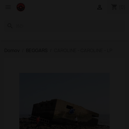
shopping_cart


(0)
search
Domov
BEGGARS
CAROLINE - CAROLINE - LP