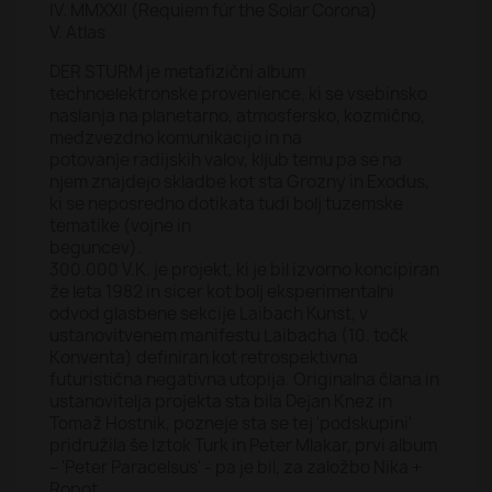
IV. MMXXII (Requiem für the Solar Corona)
V. Atlas
DER STURM je metafizični album
technoelektronske provenience, ki se vsebinsko
naslanja na planetarno, atmosfersko, kozmično,
medzvezdno komunikacijo in na
potovanje radijskih valov, kljub temu pa se na
njem znajdejo skladbe kot sta Grozny in Exodus,
ki se neposredno dotikata tudi bolj tuzemske
tematike (vojne in
beguncev).
300.000 V.K. je projekt, ki je bil izvorno koncipiran
že leta 1982 in sicer kot bolj eksperimentalni
odvod glasbene sekcije Laibach Kunst, v
ustanovitvenem manifestu Laibacha (10. točk
Konventa) definiran kot retrospektivna
futuristična negativna utopija. Originalna člana in
ustanovitelja projekta sta bila Dejan Knez in
Tomaž Hostnik, pozneje sta se tej 'podskupini'
pridružila še Iztok Turk in Peter Mlakar, prvi album
– 'Peter Paracelsus' - pa je bil, za založbo Nika +
Ropot