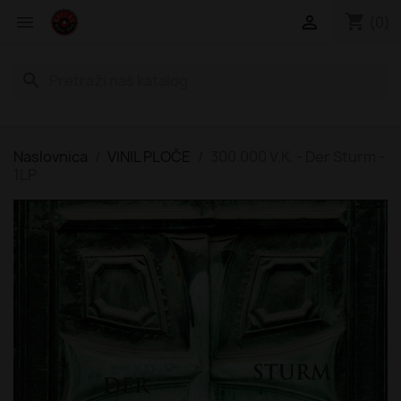
shopping_cart


(0)
search
Naslovnica
VINIL PLOČE
300.000 V.K. - Der Sturm -
1LP