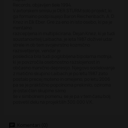
Records, objavljen šele 1994.
V avtorskem smislu je DER STURM solo projekt, ki
ga formalno podpisujejo Baron Reichenbach, A. D.
Knez in Elk Eber. Gre za eno in isto osebo, ki pa je
mentalno
razcepljena in multiplicirana. Dejan Knez, ki je tudi
soustanovitelj Laibacha, je leta 1987 doživel udar
strele in ob tem svojevrstno kozmično
razsvetljenje, vendar je
posledica bila tudi poglobljena bipolarna motnja,
ki je povzročila osebnostno razslojenost in
občasno manično depresijo. Njegovo sodelovanje
z matično skupino Laibach je po letu 1987 zato
postalo precej moteno in omejeno, po letu 2006
pa se je praktično popolnoma prekinilo, oziroma
je ostal član skupine samo
še v simbolnem pomenu, se je pa v tem času bolj
posvetil delu na projektilih 300.000 V.K.
Komentari (0)