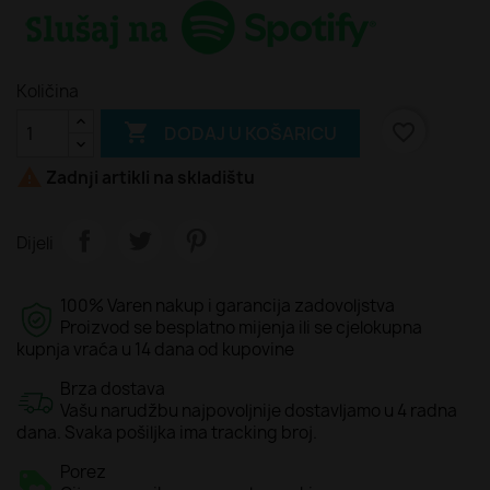
Količina

favorite_border
DODAJ U KOŠARICU

Zadnji artikli na skladištu
Dijeli
100% Varen nakup i garancija zadovoljstva
Proizvod se besplatno mijenja ili se cjelokupna
kupnja vraća u 14 dana od kupovine
Brza dostava
Vašu narudžbu najpovoljnije dostavljamo u 4 radna
dana. Svaka pošiljka ima tracking broj.
Porez