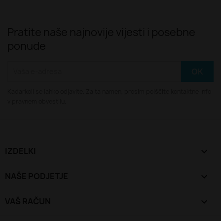
Pratite naše najnovije vijesti i posebne
ponude
Kadarkoli se lahko odjavite. Za ta namen, prosim poiščite kontaktne info
v pravnem obvestilu.
IZDELKI

NAŠE PODJETJE

VAŠ RAČUN
