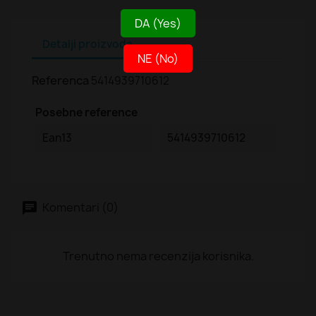
DA (Yes)
Detalji proizvoda
NE (No)
Referenca
5414939710612
Posebne reference
Ean13
5414939710612
Komentari (0)
Trenutno nema recenzija korisnika.