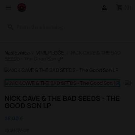
shopping_cart


(0)
search
Naslovnica
VINIL PLOČE
NICK CAVE & THE BAD
SEEDS - The Good Son LP
NICK CAVE & THE BAD SEEDS - THE
GOOD SON LP
28,00 €
sa SI PDV-om