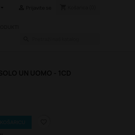
shopping_cart


Košarica
(0)
Prijavite se
RODUKTI
search
SOLO UN UOMO - 1CD
favorite_border
 KOŠARICU
tu