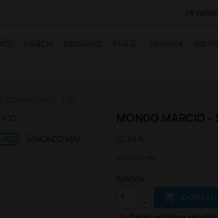
Hrvatski
LOČE
MERCH
BEGGARS
P.I.A.S.
KLASIKA
SVI P
OLO UN UOMO - 1CD
MONDO MARCIO - 
12,99 €
sa SI PDV-om
Količina

DODAJ U

Zadnji artikli na skladiš