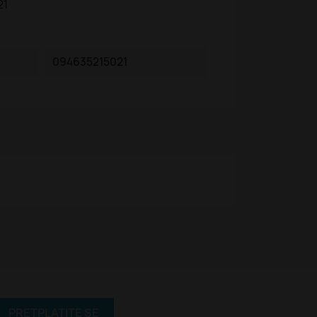
21
094635215021