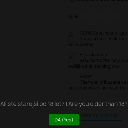
Dijeli
100% Varen nakup i gar
Proizvod se besplatno m
od kupovine
Brza dostava
Vašu narudžbu najpovol
pošiljka ima tracking broj.
Porez
Cijene su prikazane sa
preračunava ovisno o zemlji
Ali ste starejši od 18 let? | Are you older than 18?
Detalji proizvoda
DA (Yes)