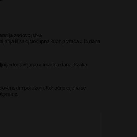
ancija zadovoljstva
ijenja ili se cjelokupna kupnja vraća u 14 dana
jnije dostavljamo u 4 radna dana. Svaka
 slovenskim porezom. Konačna cijena se
 otpreme.