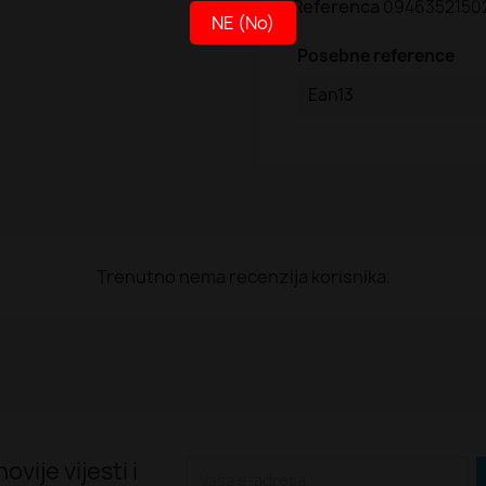
Referenca
0946352150
NE (No)
Posebne reference
Ean13
Trenutno nema recenzija korisnika.
ovije vijesti i