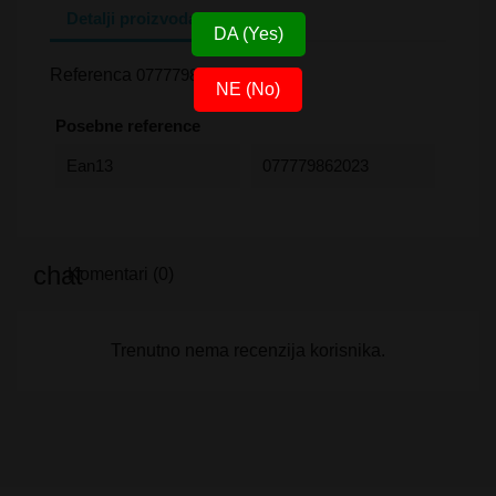
Detalji proizvoda
DA (Yes)
Referenca
077779862023
NE (No)
Posebne reference
Ean13
077779862023
Komentari (0)
Trenutno nema recenzija korisnika.