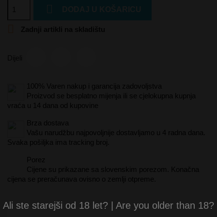

DODAJ U KOŠARICU

Zadnji artikli na skladištu
Dijeli
100% Varen nakup i garancija zadovoljstva
Proizvod se besplatno mijenja ili se cjelokupna kupnja
vraća u 14 dana od kupovine
Brza dostava
Vašu narudžbu najpovoljnije dostavljamo u 4 radna dana.
Svaka pošiljka ima tracking broj.
Porez
Cijene su prikazane sa slovenskim porezom. Konačna
cijena se preračunava ovisno o zemlji otpreme.
Ali ste starejši od 18 let? | Are you older than 18?