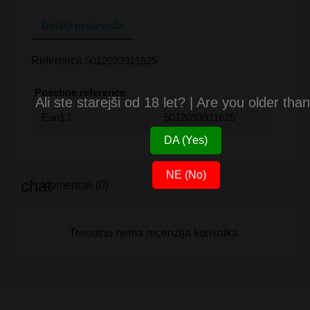
Detalji proizvoda
Referenca
5012093911625
Posebne reference
Ali ste starejši od 18 let? | Are you older tha
Ean13
5012093911625
DA (Yes)
NE (No)
Komentari (0)
Trenutno nema recenzija korisnika.