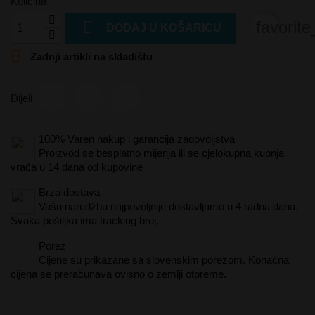
Količina

favorit
DODAJ U KOŠARICU

Zadnji artikli na skladištu
Dijeli
100% Varen nakup i garancija zadovoljstva
Proizvod se besplatno mijenja ili se cjelokupna kupnja
vraća u 14 dana od kupovine
Brza dostava
Vašu narudžbu najpovoljnije dostavljamo u 4 radna dana.
Svaka pošiljka ima tracking broj.
Porez
Cijene su prikazane sa slovenskim porezom. Konačna
cijena se preračunava ovisno o zemlji otpreme.